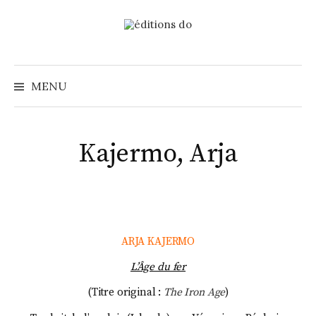
Aller
au
contenu
Recher
MENU
Kajermo, Arja
ARJA KAJERMO
L’Âge du fer
(Titre original :
The Iron Age
)