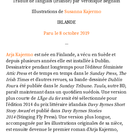
Traduit de l’anglais (Irlande) par Véronique Béghain
Illustrations de
Susanna Kajermo
IRLANDE
Paru le 8 octobre 2019
—
Arja Kajermo
est née en Finlande, a vécu en Suède et
depuis plusieurs années elle est installée à Dublin.
Dessinatrice pendant longtemps pour l’éditeur féministe
Attic Press
et de temps en temps dans le
Sunday Press
,
The
Irish Times
et d’autres revues, sa bande-dessinée
Dublin
Four
a été publiée dans le
Sunday Tribune
.
Tuula
, autre BD,
paraît maintenant dans un quotidien suédois. Une version
plus courte de
L’Âge du fer
avait été sélectionnée pour
l’édition 2014 du prix littéraire irlandais
Davy Byrnes Short
Story Award
et publié dans
Davy Byrnes Stories
2014
(Stinging Fly Press). Une version plus longue,
accompagnée par les illustrations originales de sa nièce,
est ensuite devenue le premier roman d’Arja Kajermo,