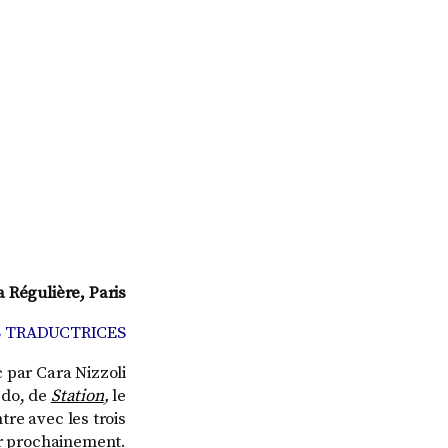
a Régulière, Paris
S TRADUCTRICES
c par Cara Nizzoli
s do, de
Station
,
le
re avec les trois
nir prochainement.