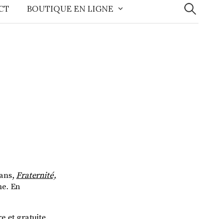
CT
BOUTIQUE EN LIGNE
mans,
Fraternité,
he. En
e et gratuite.