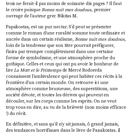
trois ne ferait-il pas moins de soixante-dix pages ? Il faut
le croire puisque
Bonne nuit mes doudous,
premier
ouvrage de l’auteur grec Nikitas M.
Papakostas, est un pur nectar. S’il peut se présenter
comme le roman d’une ruralité somme toute ordinaire et
ancrée dans un certain réalisme,
Bonne nuit mes doudous,
loin de la tendresse que son titre pourrait préfigurer,
finira par tremper complètement dans une certaine
forme de symbolisme, et une atmosphère proche du
gothique. Celles et ceux qui ont pu avoir le bonheur de
lire
La Mort et le Printemps
de Mercé Rodoreda
connaissent l’ambivalence qui peut habiter ces récits à la
frontière d’un certain monde. On retrouve ici une
atmosphère comme brumeuse, des superstitions, une
société dévote, et toutes les dérives qui peuvent en
découler, sur les corps comme les esprits. On ne veut
trop vous en dire, au vu de la brièveté (non moins efficace
!) du récit.
En définitive, et sans qu’il n’y ait jamais, ô grand jamais,
des tendances horrifiques dans le livre de Papakostas, il