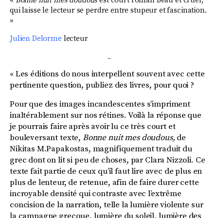
«
Bonne nuit mes doudous
est court roman beau et cruel,
qui laisse le lecteur se perdre entre stupeur et fascination.
»
Julien Delorme
lecteur
_
Les é
ditions do
nous interpellent souvent avec cette
«
pertinente question, publiez des livres, pour quoi ?
Pour que des images incandescentes s’impriment
inaltérablement sur nos rétines. Voilà la réponse que
je pourrais faire après avoir lu ce très court et
bouleversant texte,
Bonne nuit mes doudous,
de
Nikitas M.Papakostas, magnifiquement traduit du
grec dont on lit si peu de choses, par Clara Nizzoli. Ce
texte fait partie de ceux qu’il faut lire avec de plus en
plus de lenteur, de retenue, afin de faire durer cette
incroyable densité qui contraste avec l’extrême
concision de la narration, telle la lumière violente sur
la campagne grecque, lumière du soleil, lumière des