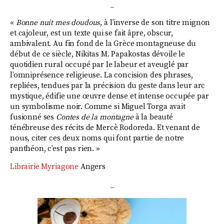
_
«
Bonne nuit mes doudous
, à l’inverse de son titre mignon
et cajoleur, est un texte qui se fait âpre, obscur,
ambivalent. Au fin fond de la Grèce montagneuse du
début de ce siècle, Nikitas M. Papakostas dévoile le
quotidien rural occupé par le labeur et aveuglé par
l’omniprésence religieuse. La concision des phrases,
repliées, tendues par la précision du geste dans leur arc
mystique, édifie une œuvre dense et intense occupée par
un symbolisme noir. Comme si Miguel Torga avait
fusionné ses
Contes de la montagne
à la beauté
ténébreuse des récits de Mercè Rodoreda. Et venant de
nous, citer ces deux noms qui font partie de notre
panthéon, c’est pas rien. »
Librairie Myriagone
Angers
_