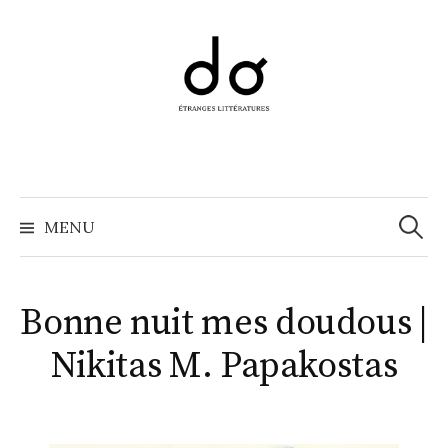
Aller
au
contenu
Recher
MENU
Bonne nuit mes doudous |
Nikitas M. Papakostas