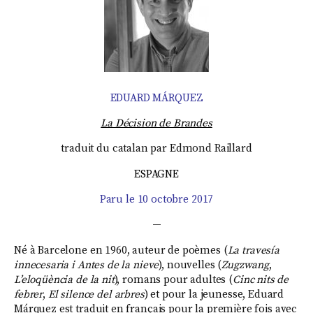
EDUARD MÁRQUEZ
La Décision de Brandes
traduit du catalan par Edmond Raillard
ESPAGNE
Paru le 10 octobre 2017
—
Né à Barcelone en 1960, auteur de poèmes (
La travesía
innecesaria i Antes de la nieve
), nouvelles (
Zugzwang
,
L’eloqüència de la nit
), romans pour adultes (
Cinc nits de
febrer
,
El silence del arbres
) et pour la jeunesse, Eduard
Márquez est traduit en français pour la première fois avec