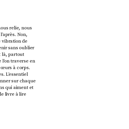
ous relie, nous
l’après. Non,
te vibration de
nir sans oublier
t là, partout
 l’on traverse en
cœurs à corps.
s. L’essentiel
sonner sur chaque
ns qui aiment et
e livre à lire