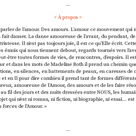
—
< À propos >
ien parler de l’amour. Des amours. L’amour ce mouvement qui n
 fait danser. La danse amoureuse de l’avant, du pendant, de 
tristesse. Il n’est pas toujours joie, il est ce qu’Elle écrit. Cet
es émois qui nous tiennent debout, regards tournés vers l’ave
peut-être toutes formes de vies, de rencontres, d’espoirs. Il es
ur et dans les mots de
Madeline Roth
il prend un chemin que
stions, en silences, en battements de peaux, en caresses de 
et en Il pour dire combien il prend tant de formes différente
ureux, amoureuse de l’Amour, des amours et de les faire ré
 au fil des jours et des nuits dressées entre NOUS, les humai
et qui n’est ni roman, ni fiction, ni biographie, ni essai… est l
s forces de l’Amour. »
—