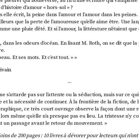
de pleurer qui bouleverse, au fil d’une écriture qui vampirise 
 d’histoire d’amour « hors-sol » ?
ors elle écrit, la peine dans l’amour et l’amour dans les peines
ailleurs que la perte de l’amoureuse qu’elle aime être. Une la
mme une pluie d’été. Et si l’amour, la littérature n’étaient que
dans les odeurs d’océan. En lisant M. Roth, on se dit que la 
re.
peau. Et ses mots. Et c’est tout. » »
ivain
—
e s’attarde pas sur l’attente ou la séduction, mais sur ce qui 
e et la nécessité de continuer. À la frontière de la fiction, de
graphique, ce très court ouvrage observe la façon dont une r
alors même qu’elle n’a presque pas eu lieu. La tristesse n’y c
t un passage avant le retour du mouvement.
»
ins de 200 pages : 10 livres à dévorer pour lecteurs qui n’ont