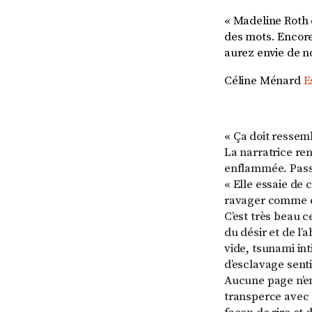
« Madeline Roth
des mots. Encore
aurez envie de no
Céline Ménard
E
«
Ça doit ressem
La narratrice ren
enflammée. Passe
« Elle essaie de
ravager comme ça
C’est très beau c
du désir et de l
vide, tsunami in
d’esclavage sent
Aucune page n’e
transperce avec 