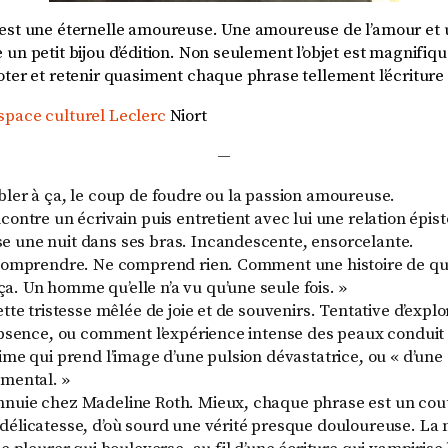
 est une éternelle amoureuse. Une amoureuse de l’amour e
 un petit bijou d’édition. Non seulement l’objet est magnifiq
ter et retenir quasiment chaque phrase tellement l’écriture 
space culturel Leclerc
Niort
—
bler à ça, le coup de foudre ou la passion amoureuse.
contre un écrivain puis entretient avec lui une relation épist
 une nuit dans ses bras. Incandescente, ensorcelante.
 comprendre. Ne comprend rien. Comment une histoire de qu
. Un homme qu’elle n’a vu qu’une seule fois. »
ette tristesse mêlée de joie et de souvenirs. Tentative d’expl
’absence, ou comment l’expérience intense des peaux conduit
time qui prend l’image d’une pulsion dévastatrice, ou « d’une
imental. »
nnuie chez Madeline Roth. Mieux, chaque phrase est un cou
délicatesse, d’où sourd une vérité presque douloureuse. La n