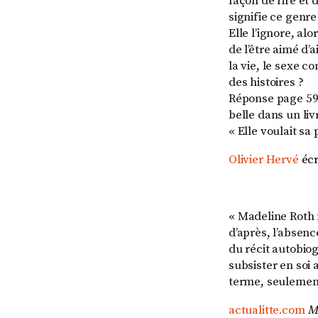
façon de rire et 
signifie ce genre
Elle l’ignore, al
de l’être aimé d’
la vie, le sexe co
des histoires ?
Réponse page 59, 
belle dans un liv
« Elle voulait sa 
Olivier Hervé
écr
«
Madeline Roth n
d’après, l’absenc
du récit autobio
subsister en soi 
terme, seulemen
actualitte.com
Mo