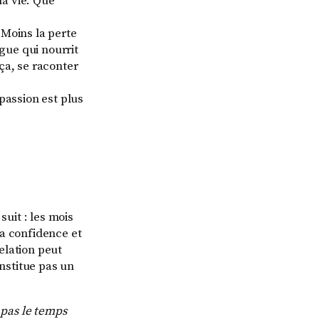
la vie. Que
. Moins la perte
ngue qui nourrit
 ça, se raconter
passion est plus
suit : les mois
 la confidence et
elation peut
onstitue pas un
 pas le temps