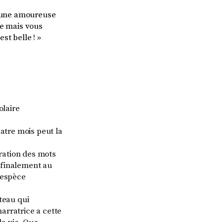
t une amoureuse
ue mais vous
est belle !
»
olaire
atre mois peut la
oration des mots
 finalement au
 espèce
teau qui
arratrice a cette