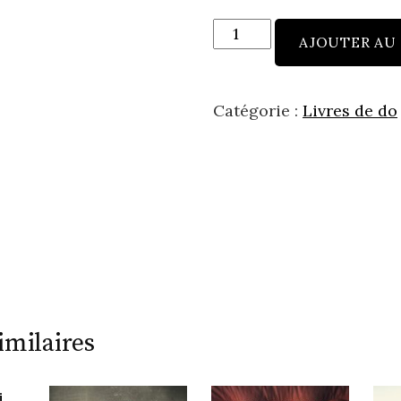
quantité
AJOUTER AU
de
La
décision
Catégorie :
Livres de do
de
Brandes
imilaires