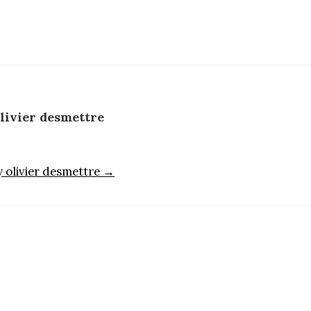
livier desmettre
y olivier desmettre →
n