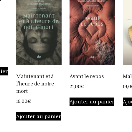
ier
Maintenant et à
Avant le repos
Mal
l’heure de notre
21,00
€
19,0
mort
Ajouter au panier
Ajo
16,00
€
Ajouter au panier