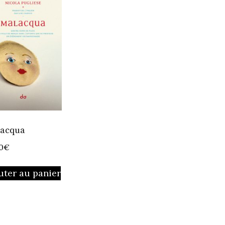
acqua
0
€
uter au panier