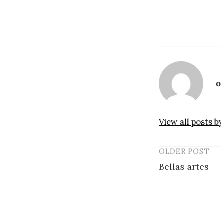
o
View all posts b
OLDER POST
Post
Bellas artes
navigatio