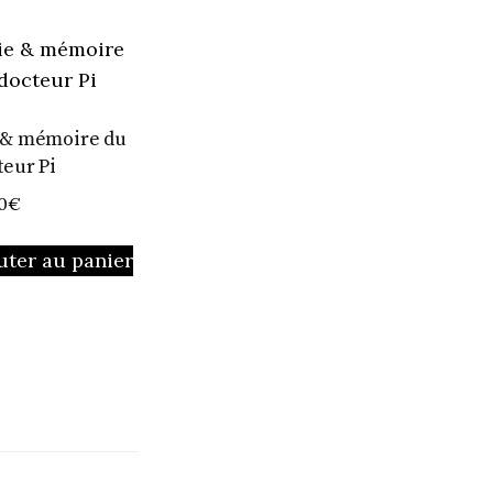
 & mémoire du
teur Pi
0
€
uter au panier