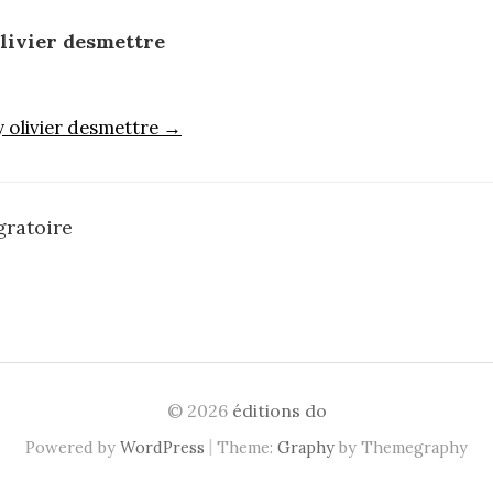
livier desmettre
y olivier desmettre →
gratoire
n
© 2026
éditions do
|
Powered by
WordPress
Theme:
Graphy
by Themegraphy