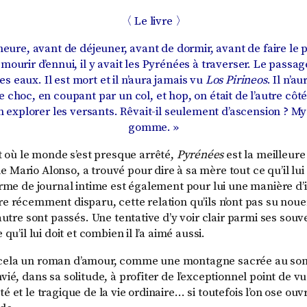
〈 Le livre 〉
heure, avant de déjeuner, avant de dormir, avant de faire le 
mourir d’ennui, il y avait les Pyrénées à traverser. Le passage
s eaux. Il est mort et il n’aura jamais vu
Los Pirineos
. Il n’au
 choc, en coupant par un col, et hop, on était de l’autre côté
n explorer les versants. Rêvait-il seulement d’ascension ? My
gomme. »
ù le monde s’est presque arrêté,
Pyrénées
est la meilleure
 Mario Alonso, a trouvé pour dire à sa mère tout ce qu’il lu
forme de journal intime est également pour lui une manière d’
̀re récemment disparu, cette relation qu’ils n’ont pas su nouer, 
’autre sont passés. Une tentative d’y voir clair parmi ses souv
 qu’il lui doit et combien il l’a aimé aussi.
cela un roman d’amour, comme une montagne sacrée au so
vié, dans sa solitude, à profiter de l’exceptionnel point de vue
é et le tragique de la vie ordinaire… si toutefois l’on ose ouv