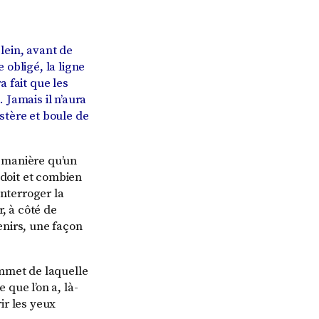
plein, avant de
 obligé, la ligne
ra fait que les
. Jamais il n’aura
stère et boule de
 manière qu’un
i doit et combien
interroger la
à côté de
enirs, une façon
mmet de laquelle
 que l’on a, là-
rir les yeux