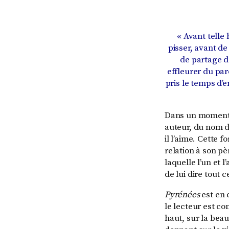
« Avant telle 
pisser, avant de 
de partage de
effleurer du pare
pris le temps d’e
Dans un moment o
auteur, du nom de
il l’aime. Cette 
relation à son pe
laquelle l’un et l
de lui dire tout ce
Pyrénées
est en 
le lecteur est con
haut, sur la beaut