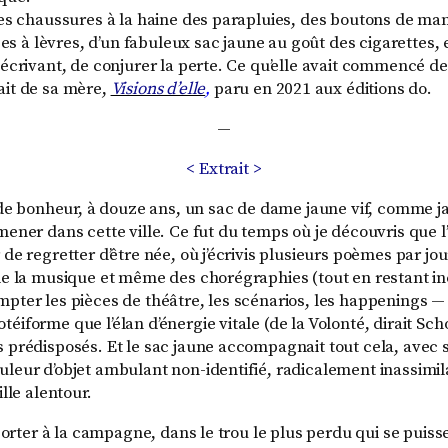
 les chaussures à la haine des parapluies, des boutons de man
à lèvres, d’un fabuleux sac jaune au goût des cigarettes, 
 écrivant, de conjurer la perte. Ce qu’elle avait commencé de
ait de sa mère,
Visions d’elle
,
paru en 2021 aux éditions do.
—
< Extrait >
re de bonheur, à douze ans, un sac de dame jaune vif, comme 
mener dans cette ville. Ce fut du temps où je découvris que 
de regretter d’être née, où j’écrivis plusieurs poèmes par jou
 de la musique et même des chorégraphies (tout en restant i
pter les pièces de théâtre, les scénarios, les happenings — 
éiforme que l’élan d’énergie vitale (de la Volonté, dirait 
 prédisposés. Et le sac jaune accompagnait tout cela, avec 
leur d’objet ambulant non-identifié, radicalement inassimila
ille alentour.
le porter à la campagne, dans le trou le plus perdu qui se puis