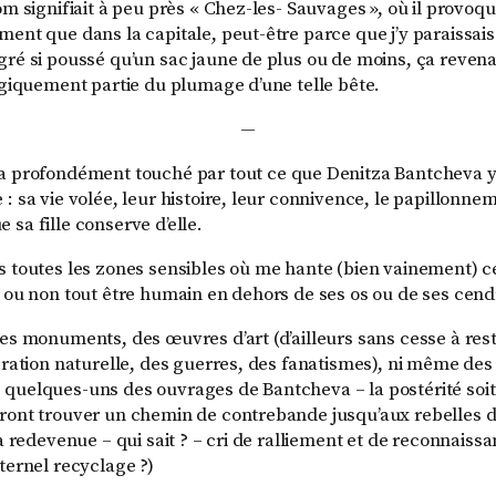
om signifiait à peu près « Chez-les- Sauvages », où il prov
ent que dans la capitale, peut-être parce que j’y paraissais 
gré si poussé qu’un sac jaune de plus ou de moins, ça reven
logiquement partie du plumage d’une telle bête.
—
a profondément touché par tout ce que Denitza Bantcheva y 
: sa vie volée, leur histoire, leur connivence, le papillonn
sa fille conserve d’elle.
s toutes les zones sensibles où me hante (bien vainement) c
e ou non tout être humain en dehors de ses os ou de ses cend
des monuments, des œuvres d’art (d’ailleurs sans cesse à rest
ération naturelle, des guerres, des fanatismes), ni même des li
quelques-uns des ouvrages de Bantcheva – la postérité soit
ront trouver un chemin de contrebande jusqu’aux rebelles d
ra redevenue – qui sait ? – cri de ralliement et de reconnaissan
ternel recyclage ?)