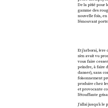
De la pitié pour
gamme des rouges 
nouvelle fois, en
l’émouvant portr
Et j’arborai, iv
n’en avait vu pro
vous faire cesser 
peindre, à faire
danser), sans com
foisonnement prot
produire chez les
et provocante cou
l’étouffante grisa
J’allai jusqu’à 