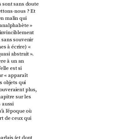
es sont sans doute
ttons-nous ? Et
en malin qui
e analphabète »
 invinciblement
n sans souvenir
es à écrire) «
uasi abstrait ».
ère à un an
elle est si
ur « apparaît
s objets qui
rouveraient plus,
hapitre sur les
s aussi
’à l’époque où
rt de ceux qui
arlais (et dont