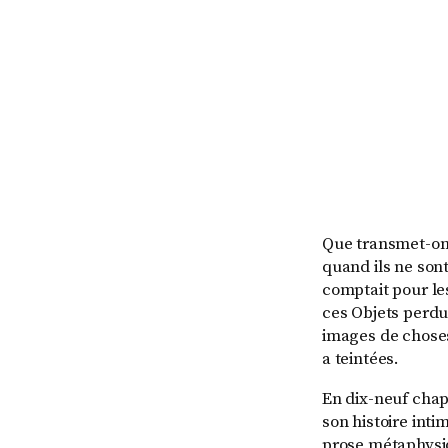
Que transmet-on 
quand ils ne sont
comptait pour les
ces Objets perdus
images de choses 
a teintées.
En dix-neuf chap
son histoire inti
prose métaphysi