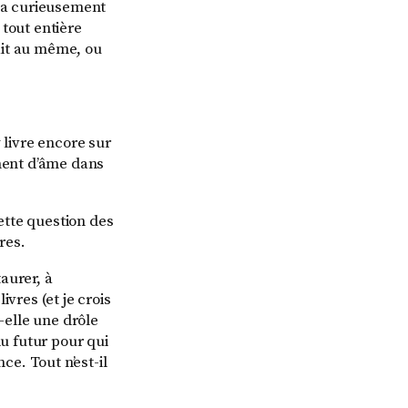
oqua curieusement
tout entière
ait au même, ou
livre encore sur
ement d’âme dans
ette question des
res.
aurer, à
vres (et je crois
-elle une drôle
u futur pour qui
ce. Tout n’est-il