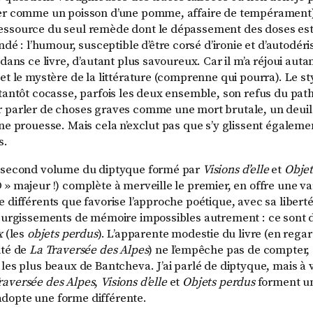
ier comme un poisson d’une pomme, affaire de tempérament
essource du seul remède dont le dépassement des doses est
: l’humour, susceptible d’être corsé d’ironie et d’autodéris
 dans ce livre, d’autant plus savoureux. Car il m’a réjoui auta
et le mystère de la littérature (comprenne qui pourra). Le sty
 tantôt cocasse, parfois les deux ensemble, son refus du pat
 parler de choses graves comme une mort brutale, un deuil
une prouesse. Mais cela n’exclut pas que s’y glissent égalem
s.
e second volume du diptyque formé par
Visions d’elle
et
Obje
 » majeur !) complète à merveille le premier, en offre une va
 différents que favorise l’approche poétique, avec sa liberté
 surgissements de mémoire impossibles autrement : ce sont 
x
(les
objets perdus
). L’apparente modestie du livre (en reg
ité de
La Traversée des Alpes
) ne l’empêche pas de compter, 
les plus beaux de Bantcheva. J’ai parlé de diptyque, mais à vr
raversée des Alpes
,
Visions d’elle
et
Objets perdus
forment un
dopte une forme différente.