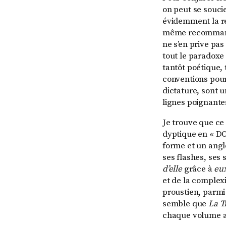
on peut se souc
évidemment la r
même recommandé 
ne s’en prive pas
tout le paradoxe 
tantôt poétique,
conventions pour
dictature, sont 
lignes poignante
Je trouve que c
dyptique en « DO
forme et un angle
ses flashes, ses
d’elle
grâce à
eu
et de la complex
proustien, parmi 
semble que
La T
chaque volume a