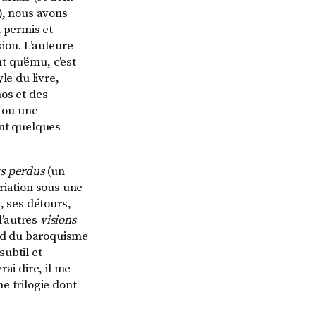
), nous avons
 permis et
ion. L’auteure
nt qu’ému, c’est
le du livre,
hos et des
 ou une
ent quelques
ts perdus
(un
riation sous une
, ses détours,
d’autres
visions
ard du baroquisme
subtil et
ai dire, il me
e trilogie dont