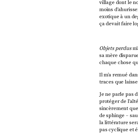
village dont le n
moins d’ahurissem
exotique à un de
ça devait faire 
Objets perdus
m’
sa mère disparue 
chaque chose que 
Il m’a remué dan
traces que laiss
Je ne parle pas 
protéger de l’alt
sincèrement que 
de sphinge – sau
la littérature se
pas cyclique et é