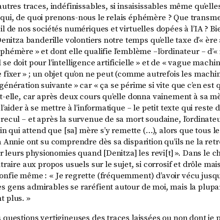
autres traces, indéfinissables, si insaisissables même qu’ell
qui, de quoi prenons-nous le relais éphémère ? Que transme
il de nos sociétés numériques et virtuelles dopées à l’IA ? Bi
(Denitza banderille volontiers notre temps qu’elle taxe d’« èr
phémère » et dont elle qualifie l’emblème –l’ordinateur – d’«
se doit pour l’intelligence artificielle » et de « vague machi
 fixer » ; un objet qu’on ne peut (comme autrefois les machin
génération suivante » car « ça se périme si vite que c’en est q
it-elle, car après deux cours qu’elle donna vainement à sa m
l’aider à se mettre à l’informatique – le petit texte qui reste d’
recul – et après la survenue de sa mort soudaine, l’ordinate
qui attend que [sa] mère s’y remette (…), alors que tous le
à Annie ont su comprendre dès sa disparition qu’ils ne la ret
sur leurs physionomies quand [Denitza] les revi[t] ». Dans le c
ntraire aux propos usuels sur le sujet, si corrosif et drôle mai
onfie même : « Je regrette (fréquemment) d’avoir vécu jusqu
s gens admirables se raréfient autour de moi, mais la plupa
t plus. »
 questions vertigineuses des traces laissées ou non dont je p