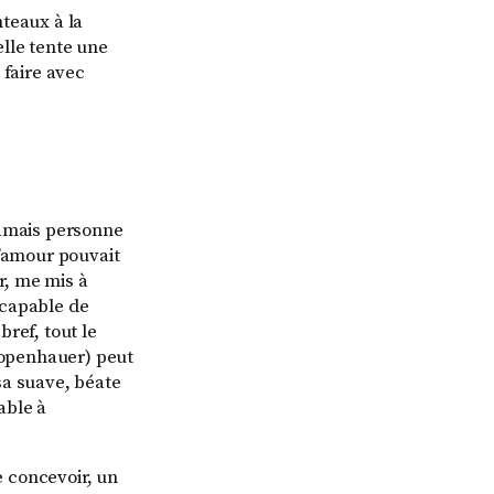
teaux à la
elle tente une
 faire avec
jamais personne
l’amour pouvait
r, me mis à
ncapable de
bref, tout le
Schopenhauer) peut
sa suave, béate
ble à
se concevoir, un