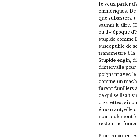
Je veux parler d’
chimériques. De 
que subsistera-t-
saurait le dire. 
ou d’« époque d’é
stupide comme il 
susceptible de se
transmettre à la 
Stupide engin, d
d’intervalle pour 
poignant avec le 
comme un machin 
furent familiers 
ce qui se lisait 
cigarettes, si co
émouvant, elle c
non seulement le
restent ne fumen
Pour conjurer les