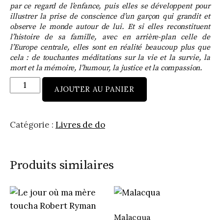
par ce regard de l’enfance, puis elles se développent pour
illustrer la prise de conscience d’un garçon qui grandit et
observe le monde autour de lui. Et si elles reconstituent
l’histoire de sa famille, avec en arrière-plan celle de
l’Europe centrale, elles sont en réalité beaucoup plus que
cela : de touchantes méditations sur la vie et la survie, la
mort et la mémoire, l’humour, la justice et la compassion.
quantité
AJOUTER AU PANIER
de
Comment
j'ai
Catégorie :
Livres de do
rencontré
les
poissons
Produits similaires
Malacqua