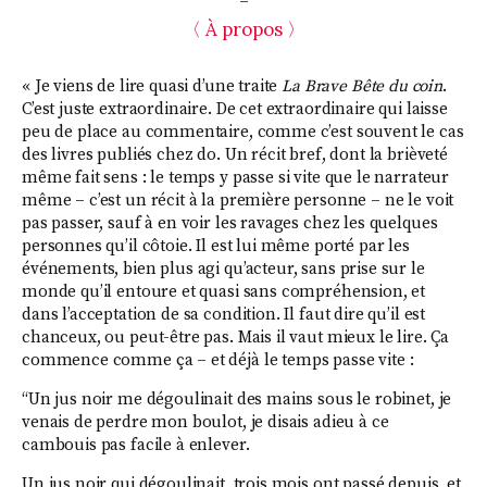
〈 À propos 〉
« Je viens de lire quasi d’une traite
La Brave Bête du coin
.
C’est juste extraordinaire. De cet extraordinaire qui laisse
peu de place au commentaire, comme c’est souvent le cas
des livres publiés chez do. Un récit bref, dont la brièveté
même fait sens : le temps y passe si vite que le narrateur
même – c’est un récit à la première personne – ne le voit
pas passer, sauf à en voir les ravages chez les quelques
personnes qu’il côtoie. Il est lui même porté par les
événements, bien plus agi qu’acteur, sans prise sur le
monde qu’il entoure et quasi sans compréhension, et
dans l’acceptation de sa condition. Il faut dire qu’il est
chanceux, ou peut-être pas. Mais il vaut mieux le lire. Ça
commence comme ça – et déjà le temps passe vite :
“Un jus noir me dégoulinait des mains sous le robinet, je
venais de perdre mon boulot, je disais adieu à ce
cambouis pas facile à enlever.
Un jus noir qui dégoulinait, trois mois ont passé depuis, et