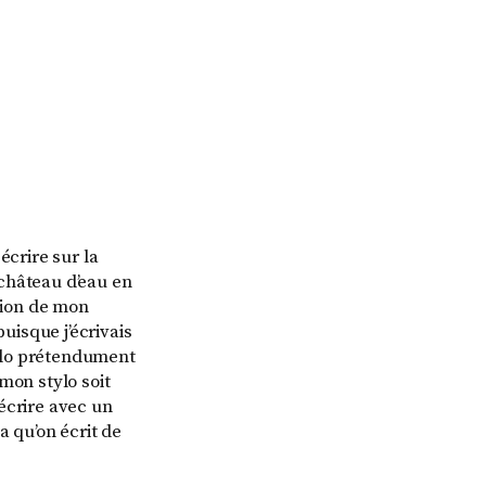
 écrire sur la
u château d’eau en
ition de mon
puisque j’écrivais
tylo prétendument
mon stylo soit
’écrire avec un
ça qu’on écrit de