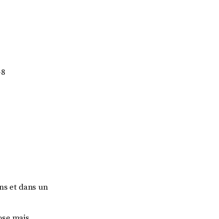
-8
ns et dans un
ose mais