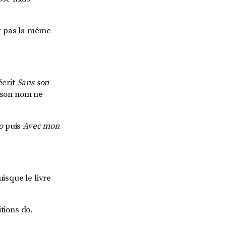
t pas la même
écrit
Sans son
, son nom ne
o
puis
Avec mon
isque le livre
tions do.