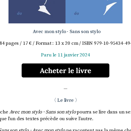
Avec mon stylo
·
Sans son stylo
84 pages / 17 € / Format : 13 x 20 cm / ISBN 979-10-95434-49
Paru le 11 janvier 2024
—
〈 Le livre 〉
êche
Avec mon stylo · Sans son stylo
pourra se lire dans un se
ue l’un des textes précède ou suive l’autre.
Sans son stylo · Avec mon stylo
ne racontent pas la même ch