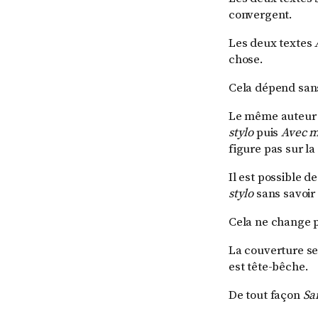
convergent.
Les deux textes
chose.
Cela dépend sans
Le même auteur 
stylo
puis
Avec m
figure pas sur la
Il est possible de
stylo
sans savoir 
Cela ne change pa
La couverture se
est tête-bêche.
De tout façon
San