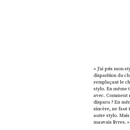
« J’ai pris mon st
disparition du ch
remplaçant le châ
stylo. En même te
avec. Comment ra
disparu ? En même
sincère, ne faut-i
autre stylo. Mais 
mauvais livres. »