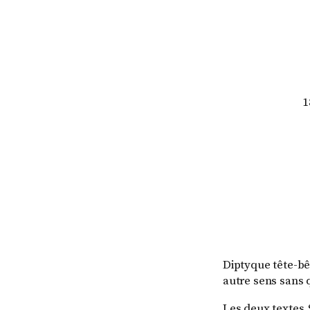
1
Diptyque tête-b
autre sens sans q
Les deux textes