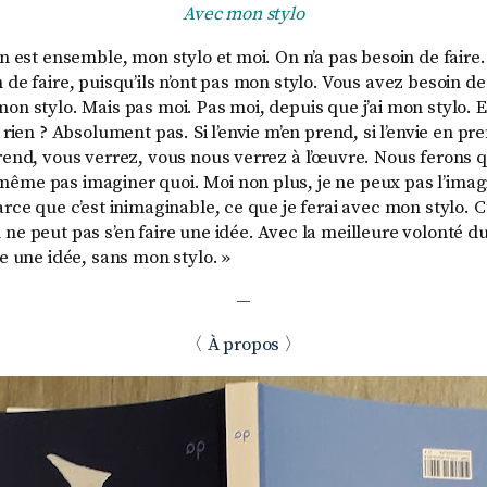
Avec mon stylo
on est ensemble, mon stylo et moi. On n’a pas besoin de faire.
 de faire, puisqu’ils n’ont pas mon stylo. Vous avez besoin de
on stylo. Mais pas moi. Pas moi, depuis que j’ai mon stylo. E
s rien ? Absolument pas. Si l’envie m’en prend, si l’envie en pr
prend, vous verrez, vous nous verrez à l’œuvre. Nous ferons 
ême pas imaginer quoi. Moi non plus, je ne peux pas l’imagi
arce que c’est inimaginable, ce que je ferai avec mon stylo. 
 ne peut pas s’en faire une idée. Avec la meilleure volonté 
re une idée, sans mon stylo. »
—
〈 À propos 〉